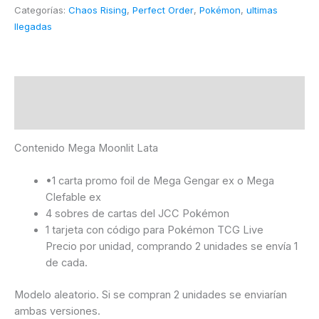
Lata
Categorías:
Chaos Rising
,
Perfect Order
,
Pokémon
,
ultimas
|
llegadas
Español
|
POKÉMON
cantidad
Descripción
Información adicional
Contenido Mega Moonlit Lata
•1 carta promo foil de Mega Gengar ex o Mega
Clefable ex
4 sobres de cartas del JCC Pokémon
1 tarjeta con código para Pokémon TCG Live
Precio por unidad, comprando 2 unidades se envía 1
de cada.
Modelo aleatorio. Si se compran 2 unidades se enviarían
ambas versiones.