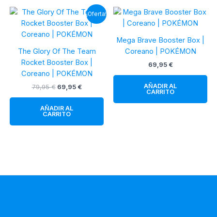
¡Oferta!
Mega Brave Booster Box |
The Glory Of The Team
Coreano | POKÉMON
Rocket Booster Box |
69,95
€
Coreano | POKÉMON
AÑADIR AL
El
El
79,95
€
69,95
€
CARRITO
precio
precio
original
actual
AÑADIR AL
era:
es:
CARRITO
79,95 €.
69,95 €.