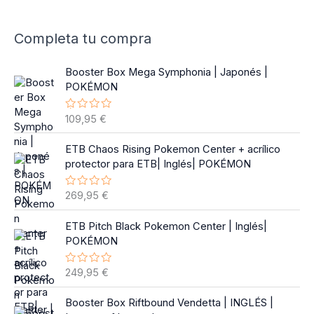
Completa tu compra
Booster Box Mega Symphonia | Japonés |
POKÉMON
109,95
€
V
a
l
o
ETB Chaos Rising Pokemon Center + acrílico
r
protector para ETB| Inglés| POKÉMON
a
d
o
269,95
€
V
c
a
o
l
n
o
ETB Pitch Black Pokemon Center | Inglés|
0
r
d
POKÉMON
a
e
d
5
o
249,95
€
V
c
a
o
l
n
o
Booster Box Riftbound Vendetta | INGLÉS |
0
r
d