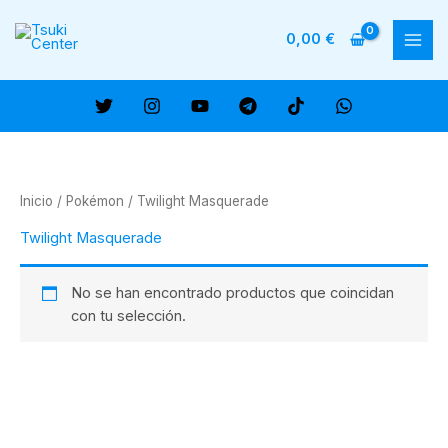
Ir
al
0,00
€
MAI
contenido
ME
Inicio
/
Pokémon
/ Twilight Masquerade
Twilight Masquerade
No se han encontrado productos que coincidan
con tu selección.