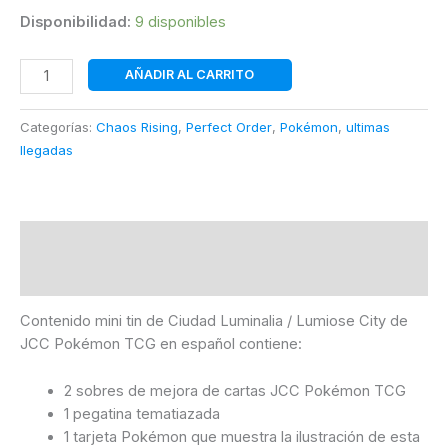
Disponibilidad:
9 disponibles
Mini
AÑADIR AL CARRITO
Lata
Ciudad
Categorías:
Chaos Rising
,
Perfect Order
,
Pokémon
,
ultimas
Luminalia
llegadas
|
Inglés
|
POKÉMON
Descripción
cantidad
Información adicional
Contenido mini tin de Ciudad Luminalia / Lumiose City de
JCC Pokémon TCG en español contiene:
2 sobres de mejora de cartas JCC Pokémon TCG
1 pegatina tematiazada
1 tarjeta Pokémon que muestra la ilustración de esta