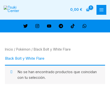
Ir
al
0,00
€
MAI
contenido
ME
Inicio
/
Pokémon
/ Black Bolt y White Flare
Black Bolt y White Flare
No se han encontrado productos que coincidan
con tu selección.