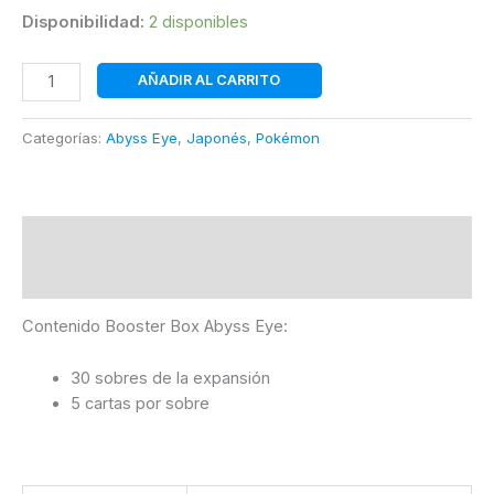
Disponibilidad:
2 disponibles
Booster
AÑADIR AL CARRITO
Abyss
Eye
Categorías:
Abyss Eye
,
Japonés
,
Pokémon
|
Japonés
|
POKÉMON
Descripción
cantidad
Información adicional
Contenido Booster Box Abyss Eye:
30 sobres de la expansión
5 cartas por sobre