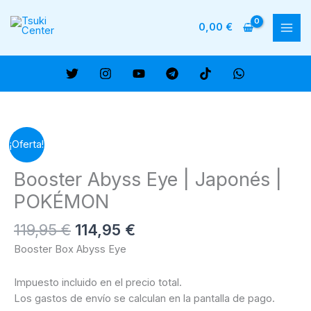
Ir
al
0,00
€
MAI
contenido
ME
¡Oferta!
Booster Abyss Eye | Japonés |
POKÉMON
El
El
119,95
€
114,95
€
precio
precio
Booster Box Abyss Eye
original
actual
era:
es:
Impuesto incluido en el precio total.
119,95 €.
114,95 €.
Los gastos de envío se calculan en la pantalla de pago.