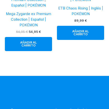
ETB Chaos Rising | Inglés |
Mega Zygarde ex Premium
POKÉMON
Collection | Español |
89,99
€
POKÉMON
AÑADIR AL
El
El
64,95
€
54,95
€
CARRITO
precio
precio
original
actual
AÑADIR AL
era:
es:
CARRITO
64,95 €.
54,95 €.