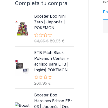
Completa tu compra
Ini
Pa
Booster Box Nihil
Zero | Japonés |
POKÉMON
E
E
94,95
€
89,95
€
V
a
l
l
l
p
p
ETB Pitch Black
o
r
r
r
Pokemon Center +
a
e
e
acrílico para ETB |
d
o
c
c
Inglés| POKÉMON
c
i
i
o
n
o
o
269,95
€
V
0
o
a
a
d
l
e
r
c
Booster Box
o
5
i
t
r
Heroines Edition EB-
a
g
u
03 | Japonés | One
d