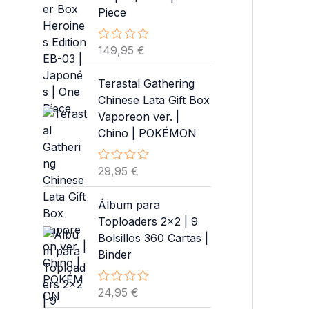
i
a
o
Piece
c
n
l
o
a
e
n
149,95
€
V
0
l
s
a
d
e
:
l
e
Terastal Gathering
o
5
r
8
r
Chinese Lata Gift Box
a
9
a
Vaporeon ver. |
d
:
,
o
Chino | POKÉMON
9
9
c
o
4
5
n
29,95
€
,
V
0
a
d
9
€
l
e
Álbum para
5
.
o
5
r
Toploaders 2×2 | 9
a
Bolsillos 360 Cartas |
€
d
o
Binder
.
c
o
n
24,95
€
V
0
a
d