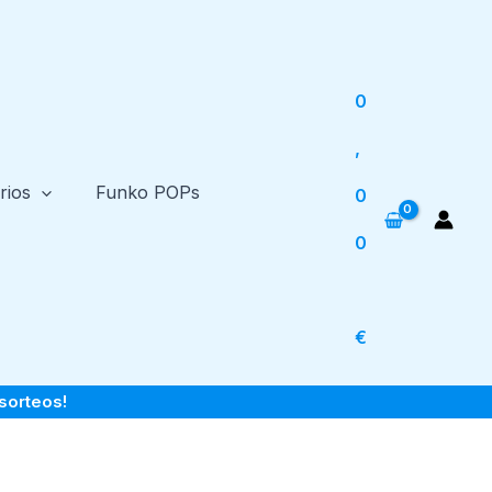
0
,
rios
Funko POPs
0
0
€
sorteos!