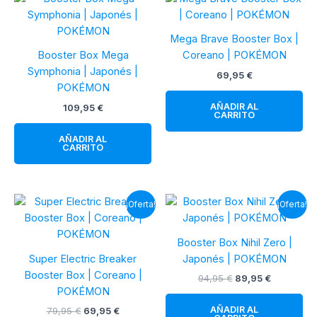
Mega Brave Booster Box |
Booster Box Mega
Coreano | POKÉMON
Symphonia | Japonés |
69,95
€
POKÉMON
AÑADIR AL
109,95
€
CARRITO
AÑADIR AL
CARRITO
¡Oferta!
¡Oferta!
Booster Box Nihil Zero |
Super Electric Breaker
Japonés | POKÉMON
Booster Box | Coreano |
El
El
94,95
€
89,95
€
precio
precio
POKÉMON
original
actual
AÑADIR AL
El
El
79,95
€
69,95
€
era:
es: