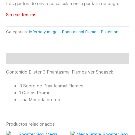
era:
es:
Los gastos de envío se calculan en la pantalla de pago.
29,99 €.
19,99 €.
Sin existencias
Categorías:
Inferno y megas
,
Phantasmal Flames
,
Pokémon
Descripción
Contenido Blister 3 Phantasmal Flames ver Sneasel:
3 Sobre de Phantasmal Flames
1 Cartas Promo
Una Moneda promo
Productos relacionados