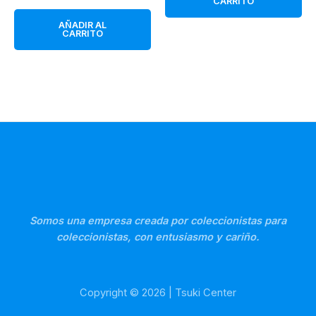
CARRITO
precio
precio
94,95 €.
89,95 €.
original
actual
AÑADIR AL
era:
es:
CARRITO
79,95 €.
69,95 €.
Somos una empresa creada por coleccionistas para
coleccionistas, con entusiasmo y cariño.
Copyright © 2026 | Tsuki Center