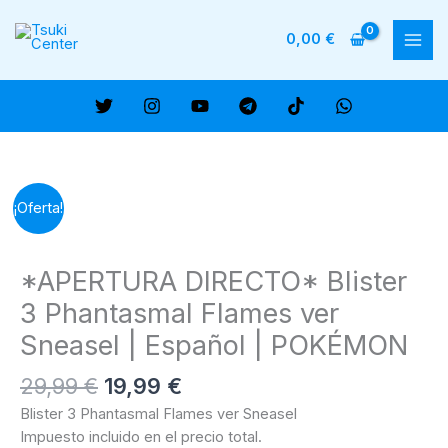
Ir
al
0,00
€
MAI
contenido
ME
¡Oferta!
*APERTURA DIRECTO* Blister
3 Phantasmal Flames ver
Sneasel | Español | POKÉMON
El
El
29,99
€
19,99
€
precio
precio
Blister 3 Phantasmal Flames ver Sneasel
original
actual
Impuesto incluido en el precio total.