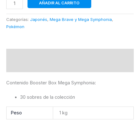
Booster
AÑADIR AL CARRITO
Box
Mega
Categorías:
Japonés
,
Mega Brave y Mega Symphonia
,
Symphonia
Pokémon
|
Japonés
|
POKÉMON
Descripción
cantidad
Información adicional
Contenido Booster Box Mega Symphonia:
30 sobres de la colección
Peso
1 kg