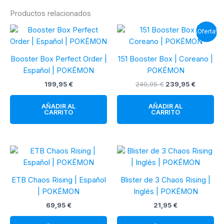
Productos relacionados
¡Oferta!
Booster Box Perfect Order |
151 Booster Box | Coreano |
Español | POKÉMON
POKÉMON
El
El
199,95
€
249,95
€
239,95
€
precio
precio
original
actual
AÑADIR AL
AÑADIR AL
era:
es:
CARRITO
CARRITO
249,95 €.
239,95 €
ETB Chaos Rising | Español
Blister de 3 Chaos Rising |
| POKÉMON
Inglés | POKÉMON
69,95
€
21,95
€