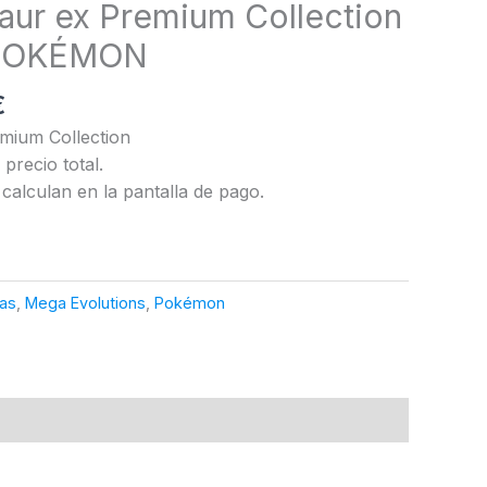
ur ex Premium Collection
| POKÉMON
El
€
precio
mium Collection
actual
precio total.
es:
calculan en la pantalla de pago.
.
64,99 €.
gas
,
Mega Evolutions
,
Pokémon