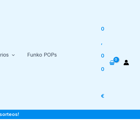
0
,
rios
Funko POPs
0
0
€
sorteos!