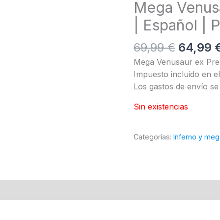
Mega Venusa
| Español 
El
69,99
€
64,99
precio
Mega Venusaur ex Pre
original
Impuesto incluido en el 
era:
Los gastos de envío se 
69,99 €
Sin existencias
Categorías:
Inferno y me