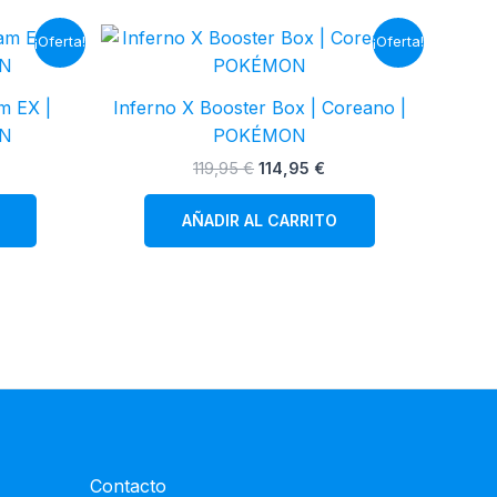
¡Oferta!
¡Oferta!
m EX |
Inferno X Booster Box | Coreano |
ON
POKÉMON
l
El
El
119,95
€
114,95
€
recio
precio
precio
ctual
original
actual
AÑADIR AL CARRITO
s:
era:
es:
39,95 €.
119,95 €.
114,95 €.
Contacto