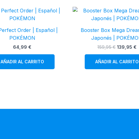
erfect Order | Español |
Booster Box Mega Drea
POKÉMON
Japonés | POKÉM
El
E
64,99
€
159,95
€
139,95
€
precio
p
original
a
AÑADIR AL CARRITO
AÑADIR AL CARRITO
era:
e
159,95 €.
1