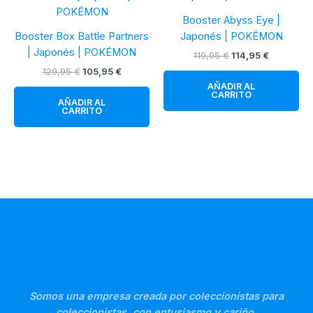
Booster Abyss Eye |
Booster Box Battle Partners
Japonés | POKÉMON
| Japonés | POKÉMON
El
El
119,95
€
114,95
€
precio
precio
El
El
129,95
€
105,95
€
original
actual
precio
precio
AÑADIR AL
era:
es:
original
actual
CARRITO
119,95 €.
114,95 €.
AÑADIR AL
era:
es:
CARRITO
129,95 €.
105,95 €.
Somos una empresa creada por coleccionistas para
coleccionistas, con entusiasmo y cariño.