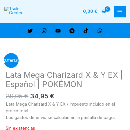
Ir
al
0,00
€
MAI
contenido
ME
¡Oferta!
Lata Mega Charizard X & Y EX |
Español | POKÉMON
El
El
39,95
€
34,95
€
precio
precio
Lata Mega Charizard X & Y EX / Impuesto incluido en el
original
actual
precio total.
era:
es:
Los gastos de envío se calculan en la pantalla de pago.
39,95 €.
34,95 €.
Sin existencias