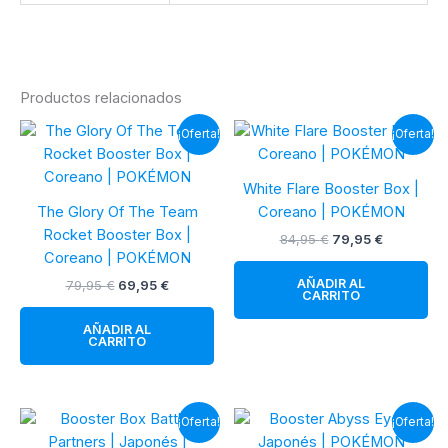
Productos relacionados
¡Oferta!
¡Oferta!
White Flare Booster Box |
The Glory Of The Team
Coreano | POKÉMON
Rocket Booster Box |
El
El
84,95
€
79,95
€
precio
precio
Coreano | POKÉMON
original
actual
AÑADIR AL
El
El
79,95
€
69,95
€
era:
es:
CARRITO
precio
precio
84,95 €.
79,95 €.
original
actual
AÑADIR AL
era:
es:
CARRITO
79,95 €.
69,95 €.
¡Oferta!
¡Oferta!