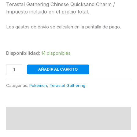
Terastal Gathering Chinese Quicksand Charm /
Impuesto incluido en el precio total.
Los gastos de envío se calculan en la pantalla de pago.
Disponibilidad:
14 disponibles
Terastal
AÑADIR AL CARRITO
Gathering
Chinese
Categorías:
Pokémon
,
Terastal Gathering
Quicksand
Charm
|
Chino
Descripción
|
POKÉMON
Información adicional
cantidad