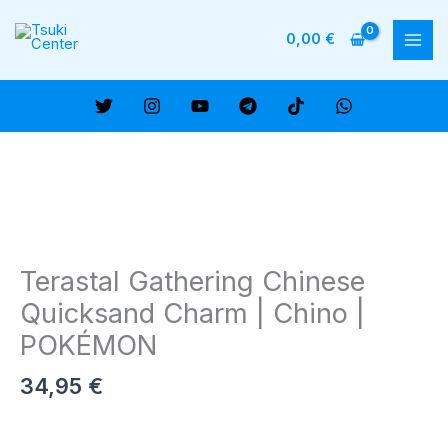
Ir
al
0,00
€
MAI
contenido
ME
Terastal Gathering Chinese
Quicksand Charm | Chino |
POKÉMON
34,95
€