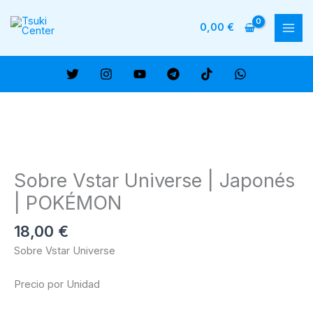
Ir
al
0,00
€
MAI
contenido
ME
Sobre Vstar Universe | Japonés
| POKÉMON
18,00
€
Sobre Vstar Universe
Precio por Unidad