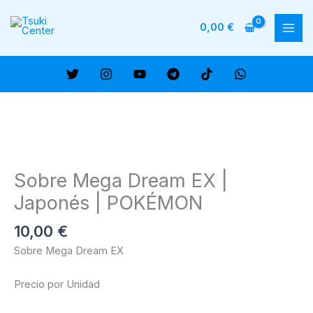
Ir
al
0,00
€
MAI
contenido
ME
Sobre Mega Dream EX |
Japonés | POKÉMON
10,00
€
Sobre Mega Dream EX
Precio por Unidad