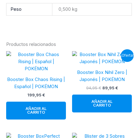
Peso
0,500 kg
Productos relacionados
¡Oferta!
Booster Box Nihil Zero |
Booster Box Chaos Rising |
Japonés | POKÉMON
Español | POKÉMON
El
El
94,95
€
89,95
€
precio
precio
199,95
€
original
actual
AÑADIR AL
era:
es:
CARRITO
94,95 €.
89,95 €.
AÑADIR AL
CARRITO