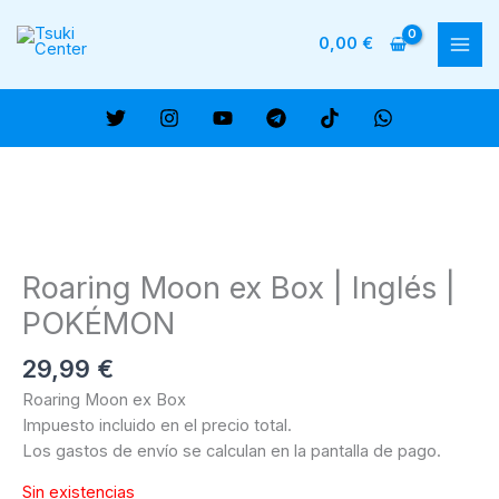
Ir
al
0,00
€
MAI
contenido
ME
Roaring Moon ex Box | Inglés |
POKÉMON
29,99
€
Roaring Moon ex Box
Impuesto incluido en el precio total.
Los gastos de envío se calculan en la pantalla de pago.
Sin existencias