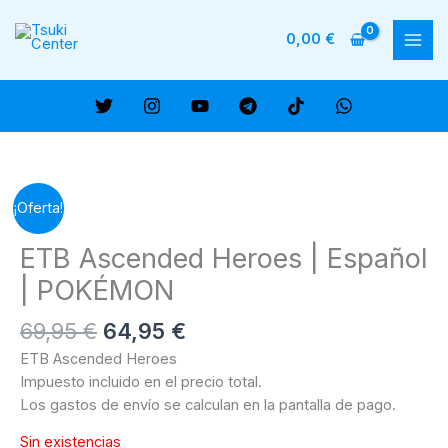
Ir
al
0,00
€
MAI
contenido
ME
¡Oferta!
ETB Ascended Heroes | Español
| POKÉMON
El
El
69,95
€
64,95
€
precio
precio
ETB Ascended Heroes
original
actual
Impuesto incluido en el precio total.
era:
es:
Los gastos de envío se calculan en la pantalla de pago.
69,95 €.
64,95 €.
Sin existencias