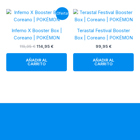
¡Oferta!
Inferno X Booster Box |
Terastal Festival Booster
Coreano | POKÉMON
Box | Coreano | POKÉMON
El
El
119,95
€
114,95
€
99,95
€
precio
precio
original
actual
AÑADIR AL
AÑADIR AL
era:
es:
CARRITO
CARRITO
119,95 €.
114,95 €.