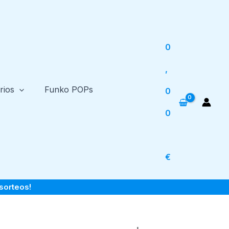
0
,
rios
Funko POPs
0
0
€
sorteos!