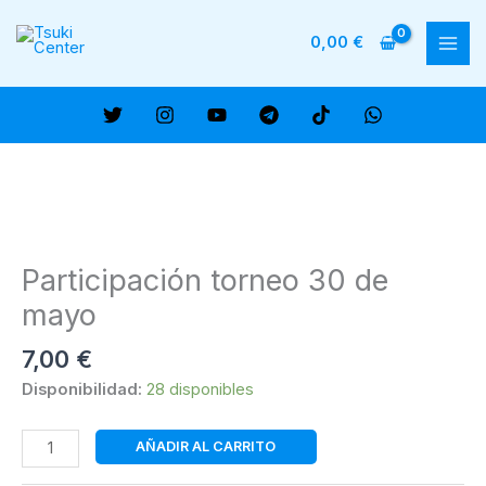
Ir
al
0,00
€
MAI
contenido
ME
Participación torneo 30 de
mayo
7,00
€
Disponibilidad:
28 disponibles
Participación
AÑADIR AL CARRITO
torneo