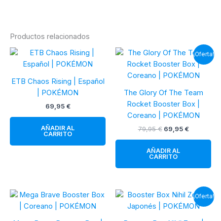
Productos relacionados
¡Oferta!
ETB Chaos Rising | Español
| POKÉMON
The Glory Of The Team
Rocket Booster Box |
69,95
€
Coreano | POKÉMON
AÑADIR AL
El
El
79,95
€
69,95
€
CARRITO
precio
precio
original
actual
AÑADIR AL
era:
es:
CARRITO
79,95 €.
69,95 €.
¡Oferta!