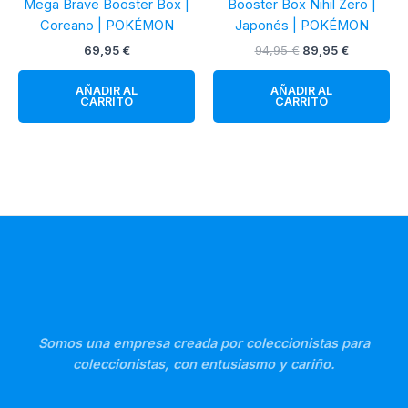
Mega Brave Booster Box |
Booster Box Nihil Zero |
Coreano | POKÉMON
Japonés | POKÉMON
El
El
69,95
€
94,95
€
89,95
€
precio
precio
original
actual
AÑADIR AL
AÑADIR AL
era:
es:
CARRITO
CARRITO
94,95 €.
89,95 €.
Somos una empresa creada por coleccionistas para
coleccionistas, con entusiasmo y cariño.