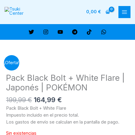
Ir
al
0,00
€
MAI
contenido
ME
¡Oferta!
Pack Black Bolt + White Flare |
Japonés | POKÉMON
El
El
199,99
€
164,99
€
precio
precio
Pack Black Bolt + White Flare
original
actual
Impuesto incluido en el precio total.
era:
es:
Los gastos de envío se calculan en la pantalla de pago.
199,99 €.
164,99 €.
Sin existencias