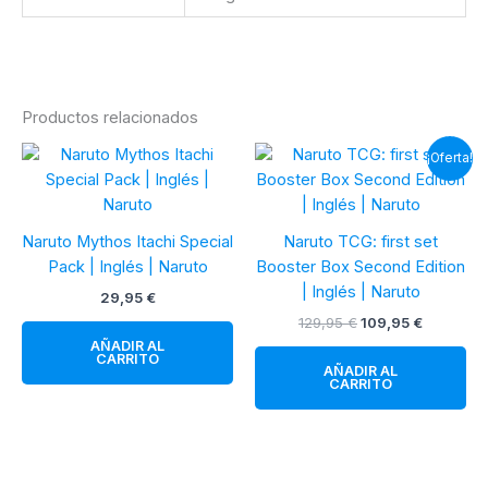
Productos relacionados
¡Oferta!
Naruto Mythos Itachi Special
Naruto TCG: first set
Pack | Inglés | Naruto
Booster Box Second Edition
| Inglés | Naruto
29,95
€
El
El
129,95
€
109,95
€
precio
precio
AÑADIR AL
original
actual
CARRITO
AÑADIR AL
era:
es:
CARRITO
129,95 €.
109,95 €.