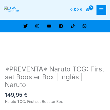
Ir
al
0,00
€
MAI
contenido
ME
*PREVENTA* Naruto TCG: First
set Booster Box | Inglés |
Naruto
149,95
€
Naruto TCG: First set Booster Box