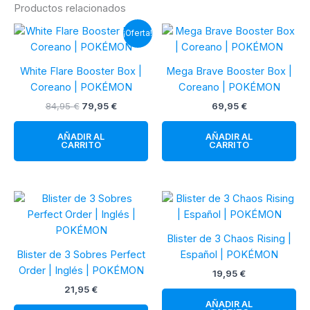
Productos relacionados
¡Oferta!
White Flare Booster Box |
Mega Brave Booster Box |
Coreano | POKÉMON
Coreano | POKÉMON
El
El
84,95
€
79,95
€
69,95
€
precio
precio
original
actual
AÑADIR AL
AÑADIR AL
era:
es:
CARRITO
CARRITO
84,95 €.
79,95 €.
Blister de 3 Chaos Rising |
Blister de 3 Sobres Perfect
Español | POKÉMON
Order | Inglés | POKÉMON
19,95
€
21,95
€
AÑADIR AL