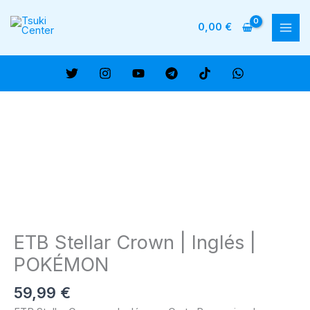
Ir
al
0,00
€
MAI
contenido
ME
ETB Stellar Crown | Inglés |
POKÉMON
59,99
€