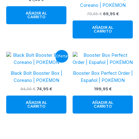
Coreano | POKÉMON
AÑADIR AL
El
El
79,95
€
69,95
€
CARRITO
precio
precio
original
actual
AÑADIR AL
era:
es:
CARRITO
79,95 €.
69,95 €.
¡Oferta!
Black Bolt Booster Box |
Booster Box Perfect Order |
Coreano | POKÉMON
Español | POKÉMON
El
El
84,95
€
74,95
€
199,95
€
precio
precio
original
actual
AÑADIR AL
AÑADIR AL
era:
es:
CARRITO
CARRITO
84,95 €.
74,95 €.