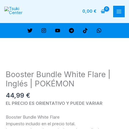
Ir
al
0,00
€
MAI
contenido
ME
Booster Bundle White Flare |
Inglés | POKÉMON
44,99
€
EL PRECIO ES ORIENTATIVO Y PUEDE VARIAR
Booster Bundle White Flare
Impuesto incluido en el precio total.