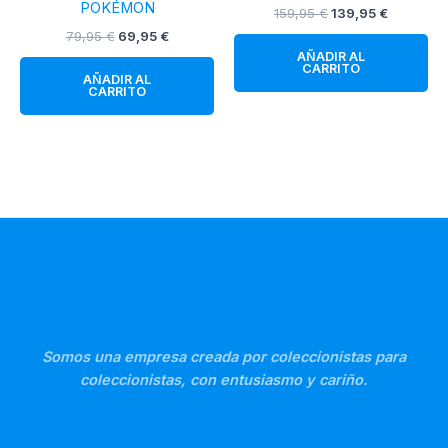
POKÉMON
El
El
159,95
€
139,95
€
precio
precio
El
El
79,95
€
69,95
€
original
actual
precio
precio
AÑADIR AL
era:
es:
original
actual
CARRITO
159,95 €.
139,95 €.
AÑADIR AL
era:
es:
CARRITO
79,95 €.
69,95 €.
Somos una empresa creada por coleccionistas para
coleccionistas, con entusiasmo y cariño.