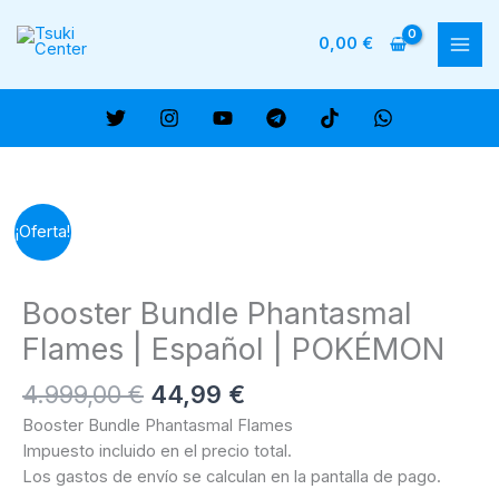
Ir
al
0,00
€
MAI
contenido
ME
¡Oferta!
Booster Bundle Phantasmal
Flames | Español | POKÉMON
El
El
4.999,00
€
44,99
€
precio
precio
Booster Bundle Phantasmal Flames
original
actual
Impuesto incluido en el precio total.
era:
es:
Los gastos de envío se calculan en la pantalla de pago.
4.999,00 €.
44,99 €.