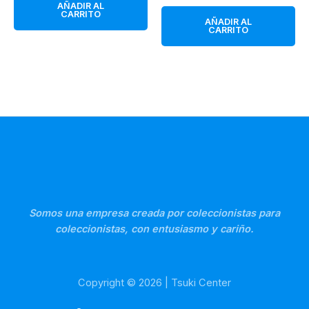
precio
precio
AÑADIR AL
era:
es:
original
actual
CARRITO
119,95 €.
114,95 €.
AÑADIR AL
era:
es:
CARRITO
129,95 €.
105,95 €.
Somos una empresa creada por coleccionistas para
coleccionistas, con entusiasmo y cariño.
Copyright © 2026 | Tsuki Center