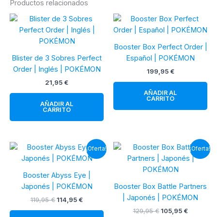
Productos relacionados
Booster Box Perfect Order |
Blister de 3 Sobres Perfect
Español | POKÉMON
Order | Inglés | POKÉMON
199,95
€
21,95
€
AÑADIR AL
CARRITO
AÑADIR AL
CARRITO
¡Oferta!
¡Oferta!
Booster Abyss Eye |
Japonés | POKÉMON
Booster Box Battle Partners
| Japonés | POKÉMON
El
El
119,95
€
114,95
€
precio
precio
El
El
129,95
€
105,95
€
original
actual