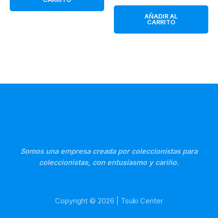
precio
precio
119,95 €.
114,95 €.
original
actual
AÑADIR AL
era:
es:
CARRITO
64,95 €.
54,95 €.
Somos una empresa creada por coleccionistas para
coleccionistas, con entusiasmo y cariño.
Copyright © 2026 | Tsuki Center