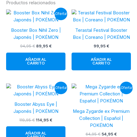
Productos relacionados
¡Oferta!
Booster Box Nihil Zero |
Terastal Festival Booster
Japonés | POKÉMON
Box | Coreano | POKÉMON
El
El
94,95
€
89,95
€
99,95
€
precio
precio
original
actual
AÑADIR AL
AÑADIR AL
era:
es:
CARRITO
CARRITO
94,95 €.
89,95 €.
¡Oferta!
¡Oferta!
Booster Abyss Eye |
Japonés | POKÉMON
Mega Zygarde ex Premium
Collection | Español |
El
El
119,95
€
114,95
€
precio
precio
POKÉMON
original
actual
AÑADIR AL
El
El
64,95
€
54,95
€
era:
es:
CARRITO