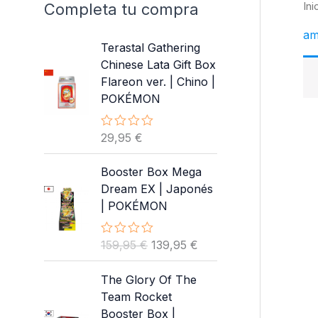
Completa tu compra
Ini
am
Terastal Gathering
Chinese Lata Gift Box
Flareon ver. | Chino |
POKÉMON
29,95
€
V
a
l
Booster Box Mega
o
r
Dream EX | Japonés
a
| POKÉMON
d
o
c
o
E
E
159,95
€
139,95
€
V
n
a
l
l
0
l
d
p
p
The Glory Of The
o
e
r
r
r
Team Rocket
5
a
e
e
Booster Box |
d