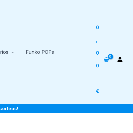
0
,
rios
Funko POPs
0
0
€
sorteos!