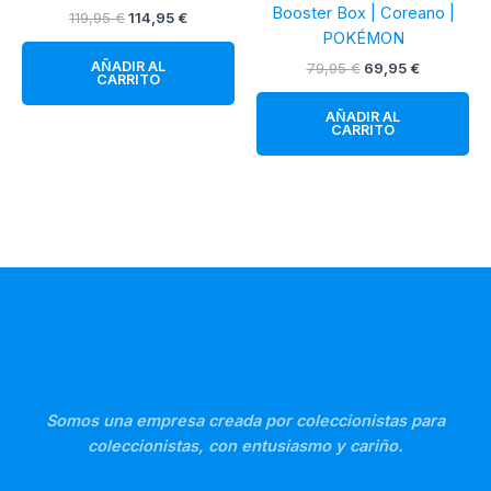
Booster Box | Coreano |
El
El
119,95
€
114,95
€
precio
precio
POKÉMON
original
actual
AÑADIR AL
El
El
79,95
€
69,95
€
era:
es:
CARRITO
precio
precio
119,95 €.
114,95 €.
original
actual
AÑADIR AL
era:
es:
CARRITO
79,95 €.
69,95 €.
Somos una empresa creada por coleccionistas para
coleccionistas, con entusiasmo y cariño.