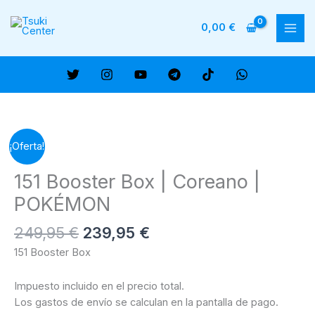
Ir
al
0,00
€
MAI
contenido
ME
¡Oferta!
151 Booster Box | Coreano |
POKÉMON
El
El
249,95
€
239,95
€
precio
precio
151 Booster Box
original
actual
era:
es:
Impuesto incluido en el precio total.
249,95 €.
239,95 €.
Los gastos de envío se calculan en la pantalla de pago.