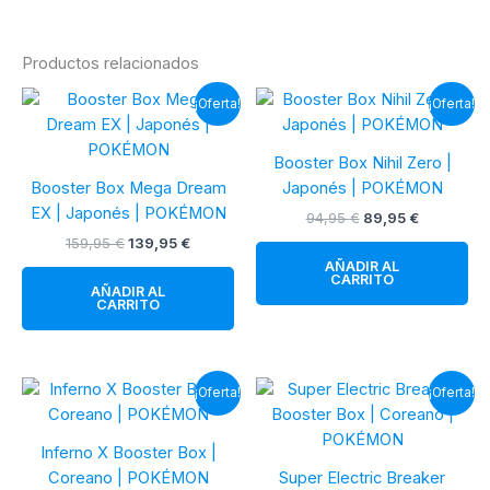
Productos relacionados
¡Oferta!
¡Oferta!
Booster Box Nihil Zero |
Booster Box Mega Dream
Japonés | POKÉMON
EX | Japonés | POKÉMON
El
El
94,95
€
89,95
€
precio
precio
El
El
159,95
€
139,95
€
original
actual
precio
precio
AÑADIR AL
era:
es:
original
actual
CARRITO
94,95 €.
89,95 €.
AÑADIR AL
era:
es:
CARRITO
159,95 €.
139,95 €.
¡Oferta!
¡Oferta!
Inferno X Booster Box |
Coreano | POKÉMON
Super Electric Breaker