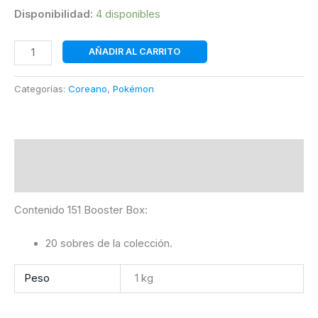
Disponibilidad:
4 disponibles
151
AÑADIR AL CARRITO
Booster
Box
Categorías:
Coreano
,
Pokémon
|
Coreano
|
POKÉMON
Descripción
cantidad
Información adicional
Contenido 151 Booster Box:
20 sobres de la colección.
Peso
1 kg